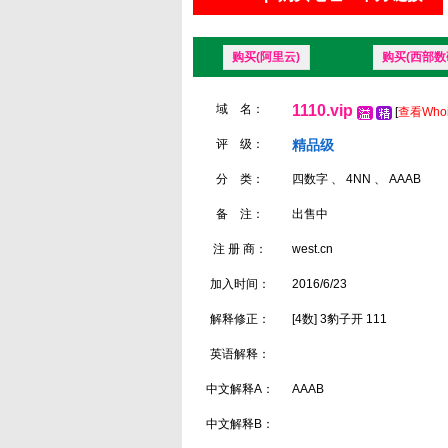
购买(阿里云)
购买(西部数
域 名：
1110.vip
[
查看Who
评 级：
精品级
分 类：
四数字 、 4NN 、 AAAB
备 注：
出售中
注 册 商：
west.cn
加入时间：
2016/6/23
解释修正：
[4数] 3豹子开 111
英语解释：
中文解释A：
AAAB
中文解释B：