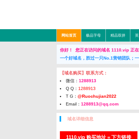
网站首页
极品字母
精品双拼
英
你好！ 您正在访问的域名 1110.vip 正在出售中
一个好域名，胜过一只No.1营销团队；
【域名购买】联系方式：
微信：
1288913
Q Q：
1288913
T G：
@Ruochujian2022
Email：
1288913@qq.com
域名详细信息
1110.vip 购买地址 = 下方链接