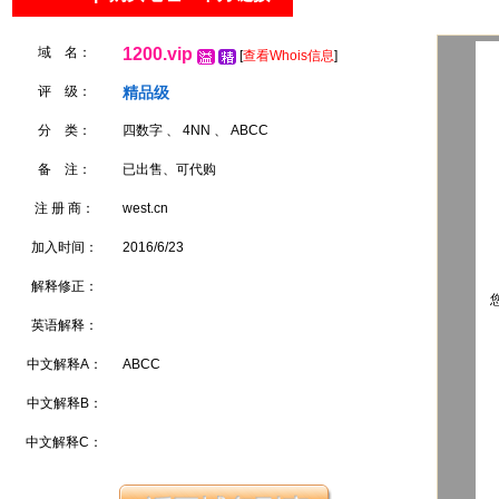
域 名：
1200.vip
[
查看Whois信息
]
评 级：
精品级
分 类：
四数字 、 4NN 、 ABCC
备 注：
已出售、可代购
注 册 商：
west.cn
加入时间：
2016/6/23
解释修正：
您
英语解释：
中文解释A：
ABCC
中文解释B：
中文解释C：