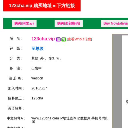
123cha.vip 购买地址 = 下方链接
购买(阿里云)
购买(西部数码)
Buy Now(aliyu
域 名：
123cha.vip
[
查看Whois信息
]
评 级：
至尊级
分 类：
其他_外 、 qita_w 、
备 注：
出售中
注 册 商：
west.cn
加入时间：
2016/5/17
解释修正：
123cha
您
英语解释：
中文解释A：
www.123cha.com IP地址查询,ip数据库,手机号码归
属