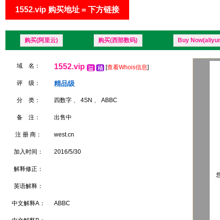
1552.vip 购买地址 = 下方链接
购买(阿里云)
购买(西部数码)
Buy Now(aliyu
域 名：
1552.vip
[
查看Whois信息
]
评 级：
精品级
分 类：
四数字 、 4SN 、 ABBC
备 注：
出售中
注 册 商：
west.cn
加入时间：
2016/5/30
解释修正：
您
英语解释：
中文解释A：
ABBC