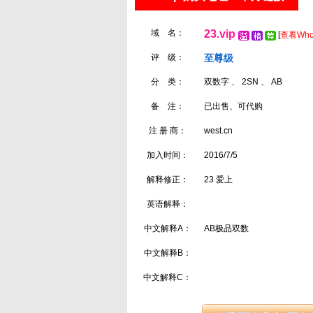
域 名：
23.vip
[
查看Who
评 级：
至尊级
分 类：
双数字 、 2SN 、 AB
备 注：
已出售、可代购
注 册 商：
west.cn
加入时间：
2016/7/5
解释修正：
23 爱上
英语解释：
中文解释A：
AB极品双数
中文解释B：
中文解释C：