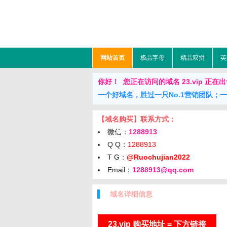
网站首页
极品字母
精品双拼
英
你好！ 您正在访问的域名 23.vip 正在出售中（
一个好域名，胜过一只No.1营销团队；
【域名购买】联系方式：
微信：
1288913
Q Q：
1288913
T G：
@Ruochujian2022
Email：
1288913@qq.com
域名详细信息
23.vip 购买地址 = 下方链接