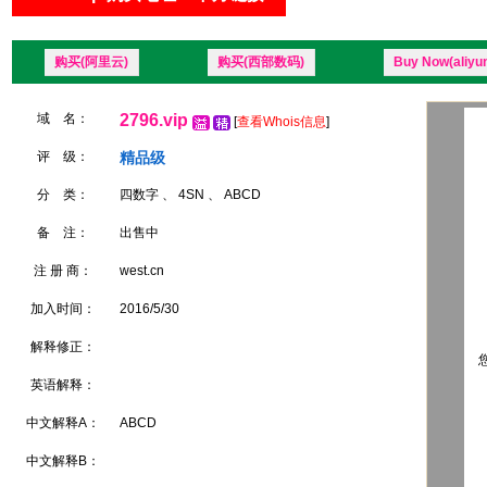
购买(阿里云)
购买(西部数码)
Buy Now(aliyu
域 名：
2796.vip
[
查看Whois信息
]
评 级：
精品级
分 类：
四数字 、 4SN 、 ABCD
备 注：
出售中
注 册 商：
west.cn
加入时间：
2016/5/30
解释修正：
您
英语解释：
中文解释A：
ABCD
中文解释B：