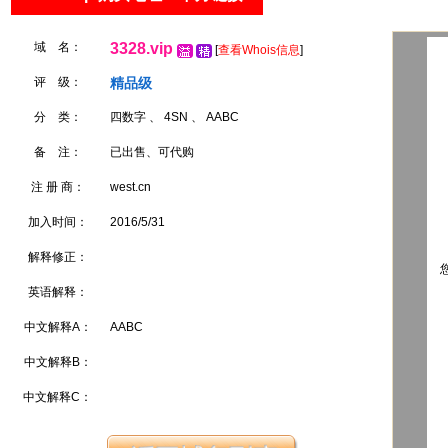
域 名：
3328.vip
[
查看Whois信息
]
评 级：
精品级
分 类：
四数字 、 4SN 、 AABC
备 注：
已出售、可代购
注 册 商：
west.cn
加入时间：
2016/5/31
解释修正：
您
英语解释：
中文解释A：
AABC
中文解释B：
中文解释C：