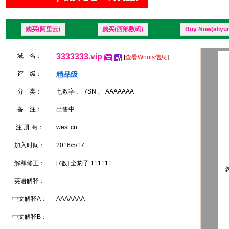
购买(阿里云)
购买(西部数码)
Buy Now(aliyu
域 名：
3333333.vip
[
查看Whois信息
]
评 级：
精品级
分 类：
七数字 、 7SN 、 AAAAAAA
备 注：
出售中
注 册 商：
west.cn
加入时间：
2016/5/17
解释修正：
[7数] 全豹子 111111
您
英语解释：
中文解释A：
AAAAAAA
中文解释B：