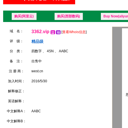
购买(阿里云)
购买(西部数码)
Buy Now(aliyu
域 名：
3362.vip
[
查看Whois信息
]
评 级：
精品级
分 类：
四数字 、 4SN 、 AABC
备 注：
出售中
注 册 商：
west.cn
加入时间：
2016/5/30
解释修正：
您
英语解释：
中文解释A：
AABC
中文解释B：