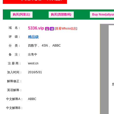
购买(阿里云)
购买(西部数码)
Buy Now(aliyu
域 名：
5336.vip
[
查看Whois信息
]
评 级：
精品级
分 类：
四数字 、 4SN 、 ABBC
备 注：
出售中
注 册 商：
west.cn
加入时间：
2016/5/31
解释修正：
您
英语解释：
中文解释A：
ABBC
中文解释B：