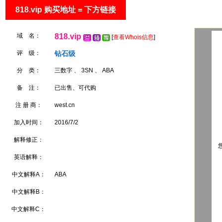
818.vip 购买地址 = 下方链接
域 名：
818.vip
[
查看Whois信息
]
评 级：
钻石级
分 类：
三数字 、 3SN 、 ABA
备 注：
已出售、可代购
注 册 商：
west.cn
加入时间：
2016/7/2
解释修正：
您
英语解释：
中文解释A：
ABA
中文解释B：
中文解释C：