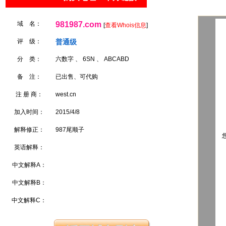
域 名：
981987.com
[
查看Whois信息
]
评 级：
普通级
分 类：
六数字 、 6SN 、 ABCABD
备 注：
已出售、可代购
注 册 商：
west.cn
加入时间：
2015/4/8
解释修正：
987尾顺子
您
英语解释：
中文解释A：
中文解释B：
中文解释C：