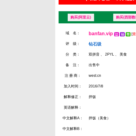
购买(阿里云)
购买(西部数
域 名：
banfan.vip
[
查
评 级：
钻石级
分 类：
双拼音 、 2PYL 、 美食
备 注：
出售中
注 册 商：
west.cn
加入时间：
2016/7/8
解释修正：
拌饭
英语解释：
中文解释A：
拌饭（美食）
中文解释B：