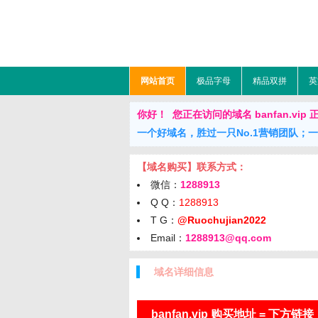
网站首页
极品字母
精品双拼
英
你好！ 您正在访问的域名 banfan.vip 正在出
一个好域名，胜过一只No.1营销团队；
【域名购买】联系方式：
微信：
1288913
Q Q：
1288913
T G：
@Ruochujian2022
Email：
1288913@qq.com
域名详细信息
banfan.vip 购买地址 = 下方链接