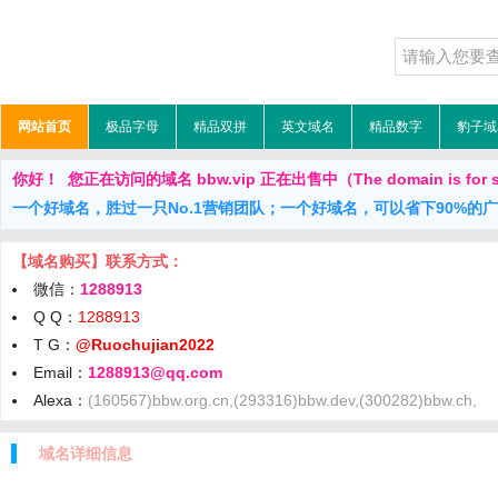
网站首页
极品字母
精品双拼
英文域名
精品数字
豹子域
你好！ 您正在访问的域名 bbw.vip 正在出售中（The domain is for 
一个好域名，胜过一只No.1营销团队；一个好域名，可以省下90%的
【域名购买】联系方式：
微信：
1288913
Q Q：
1288913
T G：
@Ruochujian2022
Email：
1288913@qq.com
Alexa：
(160567)bbw.org.cn,(293316)bbw.dev,(300282)bbw.ch,
域名详细信息