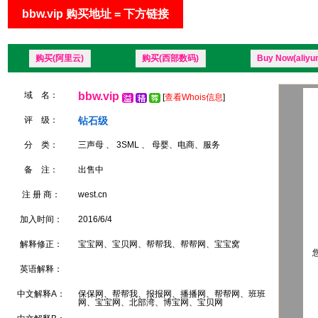
bbw.vip 购买地址 = 下方链接
购买(阿里云)
购买(西部数码)
Buy Now(aliyu
域 名：
bbw.vip
[
查看Whois信息
]
评 级：
钻石级
分 类：
三声母 、 3SML 、 母婴、电商、服务
备 注：
出售中
注 册 商：
west.cn
加入时间：
2016/6/4
解释修正：
宝宝网、宝贝网、帮帮我、帮帮网、宝宝窝
您
英语解释：
中文解释A：
保保网、帮帮我、报报网、播播网、帮帮网、班班
网、宝宝网、北部湾、博宝网、宝贝网