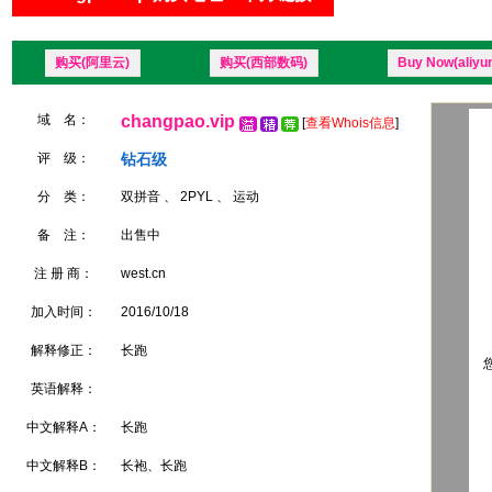
购买(阿里云)
购买(西部数码)
Buy Now(aliyu
域 名：
changpao.vip
[
查看Whois信息
]
评 级：
钻石级
分 类：
双拼音 、 2PYL 、 运动
备 注：
出售中
注 册 商：
west.cn
加入时间：
2016/10/18
解释修正：
长跑
您
英语解释：
中文解释A：
长跑
中文解释B：
长袍、长跑