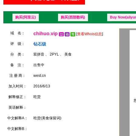
购买(阿里云)
购买(西部数码)
Buy Now(aliyu
域 名：
chihuo.vip
[
查看Whois信息
]
评 级：
钻石级
分 类：
双拼音 、 2PYL 、 美食
备 注：
出售中
注 册 商：
west.cn
加入时间：
2016/6/13
解释修正：
吃货
您
英语解释：
中文解释A：
吃货(美食保留词)
中文解释B：