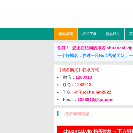
网站首页
极品字母
精品双拼
英
你好！ 您正在访问的域名 chuancai.vip 正
一个好域名，胜过一只No.1营销团队；
【域名购买】联系方式：
微信：
1288913
Q Q：
1288913
T G：
@Ruochujian2022
Email：
1288913@qq.com
域名详细信息
chuancai.vip 购买地址 = 下方