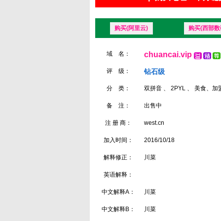
购买(阿里云)
购买(西部数
域 名：
chuancai.vip
评 级：
钻石级
分 类：
双拼音 、 2PYL 、 美食、加
备 注：
出售中
注 册 商：
west.cn
加入时间：
2016/10/18
解释修正：
川菜
英语解释：
中文解释A：
川菜
中文解释B：
川菜