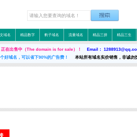
文域名
精品数字
豹子域名
流量域名
精品三拼
精品三生
在出售中（The domain is for sale）！
Email： 1288913@qq.c
一个好域名，可以省下90%的广告费！
本站所有域名实价销售，非诚勿
链接