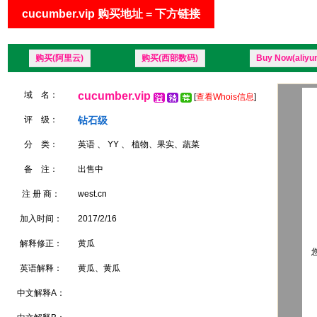
cucumber.vip 购买地址 = 下方链接
购买(阿里云)
购买(西部数码)
Buy Now(aliyu
域 名：
cucumber.vip
[
查看Whois信息
]
评 级：
钻石级
分 类：
英语 、 YY 、 植物、果实、蔬菜
备 注：
出售中
注 册 商：
west.cn
加入时间：
2017/2/16
解释修正：
黄瓜
您
英语解释：
黄瓜、黄瓜
中文解释A：