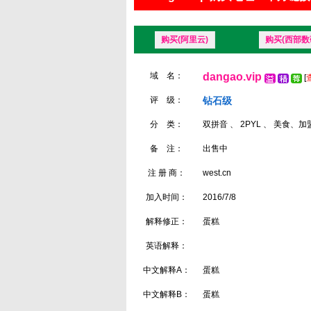
购买(阿里云)
购买(西部数
域 名：
dangao.vip
[
评 级：
钻石级
分 类：
双拼音 、 2PYL 、 美食、加
备 注：
出售中
注 册 商：
west.cn
加入时间：
2016/7/8
解释修正：
蛋糕
英语解释：
中文解释A：
蛋糕
中文解释B：
蛋糕