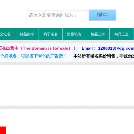
文域名
精品数字
豹子域名
流量域名
精品三拼
精品三生
出售中（The domain is for sale）！
Email： 1288913@qq.co
一个好域名，可以省下90%的广告费！
本站所有域名实价销售，非诚勿