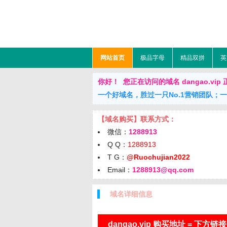
网站首页
极品字母
精品双拼
英
你好！ 您正在访问的域名 dangao.vip 正在
一个好域名，胜过一只No.1营销团队；
【域名购买】联系方式：
微信：
1288913
Q Q：
1288913
T G：
@Ruochujian2022
Email：
1288913@qq.com
域名详细信息
dangao.vip 购买地址 = 下方链接