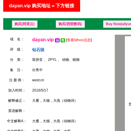
dayan.vip 购买地址 = 下方链接
购买(阿里云)
购买(西部数码)
Buy Now(aliyu
域 名：
dayan.vip
[
查看Whois信息
]
评 级：
钻石级
分 类：
双拼音 、 2PYL 、 动物、植物
备 注：
出售中
注 册 商：
west.cn
加入时间：
2016/5/17
解释修正：
大雁，大烟，大燕（动物词）
您
英语解释：
中文解释A：
大雁，大烟，大燕（动物词）