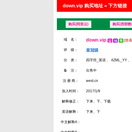
down.vip 购买地址 = 下方链接
购买(阿里云)
购买(西部数
域 名：
down.vip
[
查看
评 级：
皇冠级
分 类：
四字符_英语 、 4ZML_YY 、
备 注：
出售中
注 册 商：
west.cn
加入时间：
2017/1/9
解释修正：
下来、下、下载
英语解释：
下来、下
中文解释A：