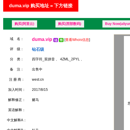
duma.vip 购买地址 = 下方链接
购买(阿里云)
购买(西部数码)
Buy Now(aliyu
域 名：
duma.vip
[
查看Whois信息
]
评 级：
钻石级
分 类：
四字符_双拼音 、 4ZML_2PYL 、
备 注：
出售中
注 册 商：
west.cn
加入时间：
2017/8/15
解释修正：
赌马
您
英语解释：
中文解释A：