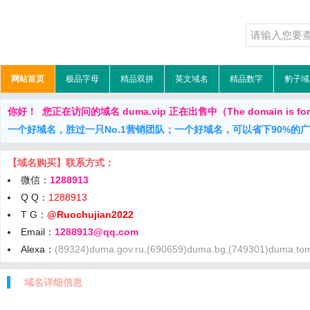
网站首页
极品字母
精品双拼
英文域名
精品数字
豹子域
你好！ 您正在访问的域名 duma.vip 正在出售中（The domain is for
一个好域名，胜过一只No.1营销团队；一个好域名，可以省下90%的
【域名购买】联系方式：
微信：
1288913
Q Q：
1288913
T G：
@Ruochujian2022
Email：
1288913@qq.com
Alexa：
(89324)duma.gov.ru,(690659)duma.bg,(749301)duma.tom
域名详细信息