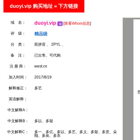
duoyi.vip 购买地址 = 下方链接
域 名：
duoyi.vip
[
查看Whois信息
]
评 级：
精品级
分 类：
双拼音 、 2PYL 、
备 注：
已出售、可代购
注 册 商：
west.cn
加入时间：
2017/8/19
解释修正：
多艺
您
英语解释：
中文解释A：
中文解释B：
多以、多疑
中文解释C：
多一、多亿、多以、多艺、多义、多疑、多意、朵
颐、多矣、多衣