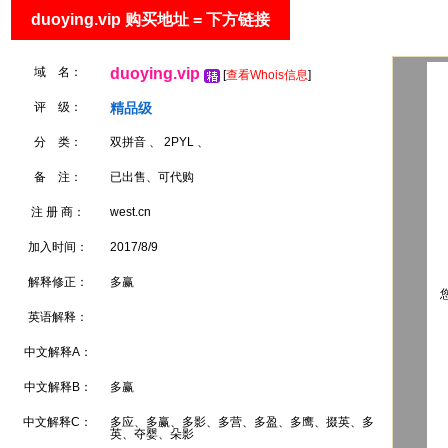
duoying.vip 购买地址 = 下方链接
域 名：
duoying.vip
[
查看Whois信息
]
评 级：
精品级
分 类：
双拼音 、 2PYL 、
备 注：
已出售、可代购
注 册 商：
west.cn
加入时间：
2017/8/9
解释修正：
多赢
您
英语解释：
中文解释A：
中文解释B：
多赢
中文解释C：
多应、多赢、多影、多营、多盈、多鹰、掇英、多
英、夺婴、朵影