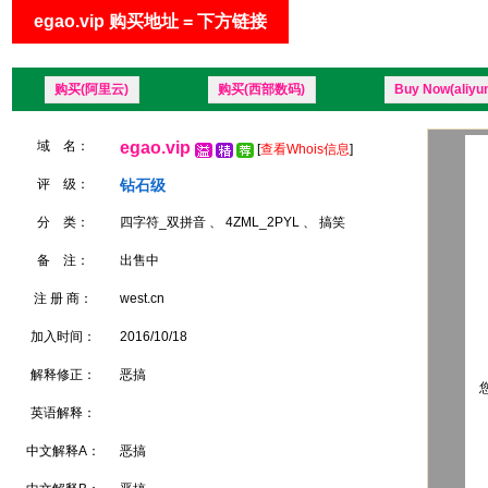
egao.vip 购买地址 = 下方链接
购买(阿里云)
购买(西部数码)
Buy Now(aliyu
域 名：
egao.vip
[
查看Whois信息
]
评 级：
钻石级
分 类：
四字符_双拼音 、 4ZML_2PYL 、 搞笑
备 注：
出售中
注 册 商：
west.cn
加入时间：
2016/10/18
解释修正：
恶搞
您
英语解释：
中文解释A：
恶搞