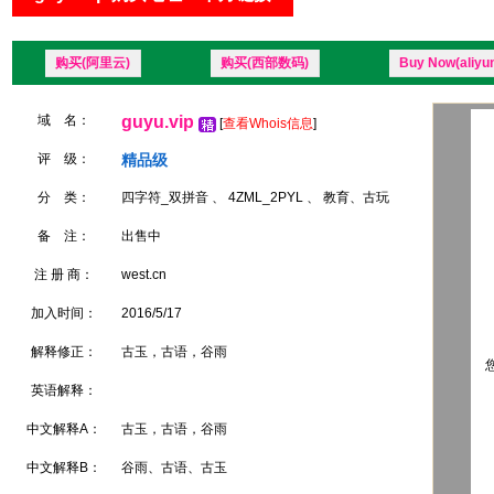
购买(阿里云)
购买(西部数码)
Buy Now(aliyu
域 名：
guyu.vip
[
查看Whois信息
]
评 级：
精品级
分 类：
四字符_双拼音 、 4ZML_2PYL 、 教育、古玩
备 注：
出售中
注 册 商：
west.cn
加入时间：
2016/5/17
解释修正：
古玉，古语，谷雨
您
英语解释：
中文解释A：
古玉，古语，谷雨
中文解释B：
谷雨、古语、古玉