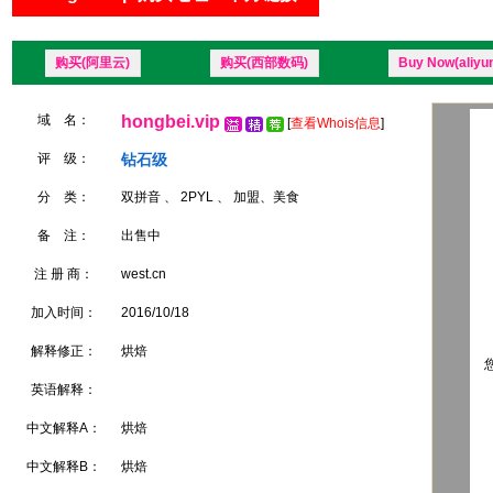
购买(阿里云)
购买(西部数码)
Buy Now(aliyu
域 名：
hongbei.vip
[
查看Whois信息
]
评 级：
钻石级
分 类：
双拼音 、 2PYL 、 加盟、美食
备 注：
出售中
注 册 商：
west.cn
加入时间：
2016/10/18
解释修正：
烘焙
您
英语解释：
中文解释A：
烘焙
中文解释B：
烘焙