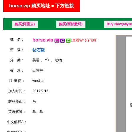
horse.vip 购买地址 = 下方链接
购买(阿里云)
购买(西部数码)
Buy Now(aliyu
域 名：
horse.vip
[
查看Whois信息
]
评 级：
钻石级
分 类：
英语 、 YY 、 动物
备 注：
出售中
注 册 商：
west.cn
加入时间：
2017/2/16
解释修正：
马
您
英语解释：
马、马
中文解释A：