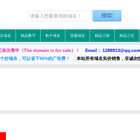
文域名
精品数字
豹子域名
流量域名
精品三拼
精品三生
出售中（The domain is for sale）！
Email： 1288913@qq.co
一个好域名，可以省下90%的广告费！
本站所有域名实价销售，非诚勿