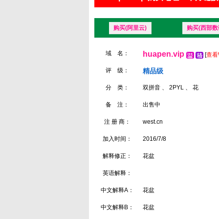
购买(阿里云)
购买(西部数
域 名：
huapen.vip
[
查看
评 级：
精品级
分 类：
双拼音 、 2PYL 、 花
备 注：
出售中
注 册 商：
west.cn
加入时间：
2016/7/8
解释修正：
花盆
英语解释：
中文解释A：
花盆
中文解释B：
花盆