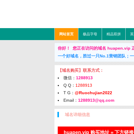
网站首页
极品字母
精品双拼
英
你好！ 您正在访问的域名 huapen.vip 正在
一个好域名，胜过一只No.1营销团队；
【域名购买】联系方式：
微信：
1288913
Q Q：
1288913
T G：
@Ruochujian2022
Email：
1288913@qq.com
域名详细信息
huapen.vip 购买地址 = 下方链接