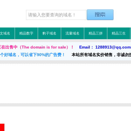
文域名
精品数字
豹子域名
流量域名
精品三拼
精品三生
出售中（The domain is for sale）！
Email： 1288913@qq.co
一个好域名，可以省下90%的广告费！
本站所有域名实价销售，非诚勿