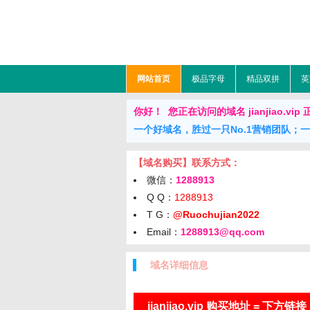
网站首页
极品字母
精品双拼
英
你好！ 您正在访问的域名 jianjiao.vip 正在
一个好域名，胜过一只No.1营销团队；
【域名购买】联系方式：
微信：
1288913
Q Q：
1288913
T G：
@Ruochujian2022
Email：
1288913@qq.com
域名详细信息
jianjiao.vip 购买地址 = 下方链接