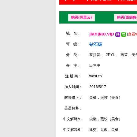
购买(阿里云)
购买(西部数
域 名：
jianjiao.vip
[
查看W
评 级：
钻石级
分 类：
双拼音 、 2PYL 、 蔬菜、美
备 注：
出售中
注 册 商：
west.cn
加入时间：
2016/5/17
解释修正：
尖椒，煎饺（美食）
英语解释：
中文解释A：
尖椒，煎饺（美食）
中文解释B：
建交、见教、尖椒