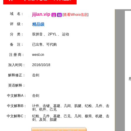
域 名：
jijian.vip
[
查看Whois信息
]
评 级：
精品级
分 类：
双拼音 、 2PYL 、 运动
备 注：
已出售、可代购
注 册 商：
west.cn
加入时间：
2016/10/18
解释修正：
击剑
您
英语解释：
中文解释A：
击剑
中文解释B：
计件、击键、基建、几间、肌腱、纪检、几件、击
剑、机件、己见
中文解释C：
纪检、几件、基建、己见、几间、极简、机建、击
剑、及简、肌腱