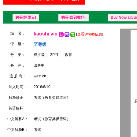
购买(阿里云)
购买(西部数码)
Buy Now(aliyu
域 名：
kaoshi.vip
[
查看Whois信息
]
评 级：
至尊级
分 类：
双拼音 、 2PYL 、 教育
备 注：
出售中
注 册 商：
west.cn
加入时间：
2016/6/10
解释修正：
考试（教育类保留词）
您
英语解释：
中文解释A：
考试（教育类保留词）
中文解释B：
考试