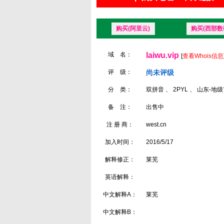
购买(阿里云)
购买(西部数
域 名：
laiwu.vip
[
查看Whois信息
评 级：
尚未评级
分 类：
双拼音 、 2PYL 、 山东-地
备 注：
出售中
注 册 商：
west.cn
加入时间：
2016/5/17
解释修正：
莱芜
英语解释：
中文解释A：
莱芜
中文解释B：