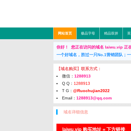
网站首页
极品字母
精品双拼
英
你好！ 您正在访问的域名 laiwu.vip 正在出售
一个好域名，胜过一只No.1营销团队；
【域名购买】联系方式：
微信：
1288913
Q Q：
1288913
T G：
@Ruochujian2022
Email：
1288913@qq.com
域名详细信息
laiwu.vip 购买地址 = 下方链接