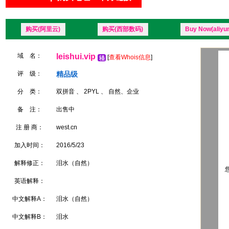
购买(阿里云)
购买(西部数码)
Buy Now(aliyu
域 名：
leishui.vip
[
查看Whois信息
]
评 级：
精品级
分 类：
双拼音 、 2PYL 、 自然、企业
备 注：
出售中
注 册 商：
west.cn
加入时间：
2016/5/23
解释修正：
泪水（自然）
您
英语解释：
中文解释A：
泪水（自然）
中文解释B：
泪水