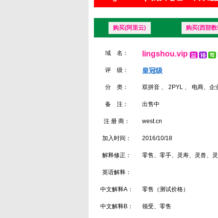
购买(阿里云)
购买(西部数
域 名：
lingshou.vip
评 级：
皇冠级
分 类：
双拼音 、 2PYL 、 电商、企
备 注：
出售中
注 册 商：
west.cn
加入时间：
2016/10/18
解释修正：
零售、零手、灵寿、灵兽、灵
英语解释：
中文解释A：
零售（测试价格）
中文解释B：
领受、零售