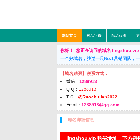
网站首页
极品字母
精品双拼
英
你好！ 您正在访问的域名 lingshou.vip 正
一个好域名，胜过一只No.1营销团队；
【域名购买】联系方式：
微信：
1288913
Q Q：
1288913
T G：
@Ruochujian2022
Email：
1288913@qq.com
域名详细信息
lingshou.vip 购买地址 = 下方链