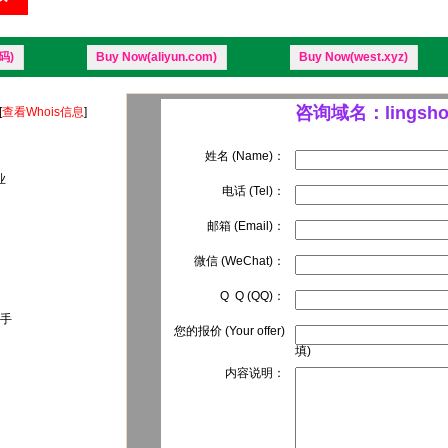
码)
Buy Now(aliyun.com)
Buy Now(west.xyz)
咨询域名：lingshou
[
查看Whois信息
]
姓名 (Name)：
业
电话 (Tel)：
邮箱 (Email)：
微信 (WeChat)：
Q Q (QQ)：
手
您的报价 (Your offer)
填)
内容说明：