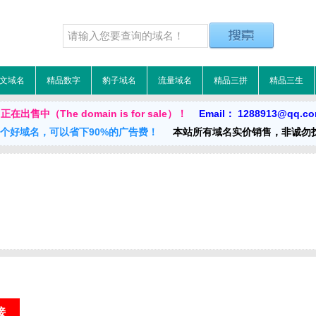
文域名
精品数字
豹子域名
流量域名
精品三拼
精品三生
在出售中（The domain is for sale）！
Email： 1288913@qq.c
一个好域名，可以省下90%的广告费！
本站所有域名实价销售，非诚勿
接