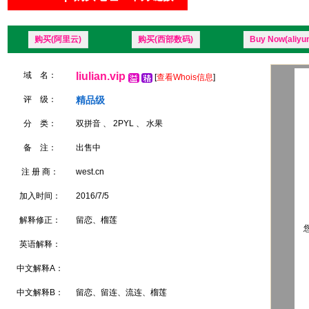
购买(阿里云)
购买(西部数码)
Buy Now(aliyu
域 名：
liulian.vip
[
查看Whois信息
]
评 级：
精品级
分 类：
双拼音 、 2PYL 、 水果
备 注：
出售中
注 册 商：
west.cn
加入时间：
2016/7/5
解释修正：
留恋、榴莲
您
英语解释：
中文解释A：
中文解释B：
留恋、留连、流连、榴莲