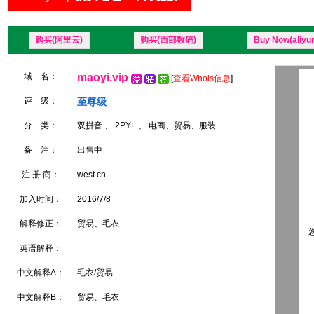
购买(阿里云)
购买(西部数码)
Buy Now(aliyu
域 名：
maoyi.vip
[
查看Whois信息
]
评 级：
至尊级
分 类：
双拼音 、 2PYL 、 电商、贸易、服装
备 注：
出售中
注 册 商：
west.cn
加入时间：
2016/7/8
解释修正：
贸易、毛衣
您
英语解释：
中文解释A：
毛衣/贸易
中文解释B：
贸易、毛衣