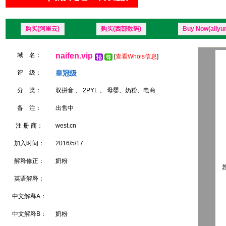
购买(阿里云)
购买(西部数码)
Buy Now(aliyu
域 名：
naifen.vip
[
查看Whois信息
]
评 级：
皇冠级
分 类：
双拼音 、 2PYL 、 母婴、奶粉、电商
备 注：
出售中
注 册 商：
west.cn
加入时间：
2016/5/17
解释修正：
奶粉
您
英语解释：
中文解释A：
中文解释B：
奶粉