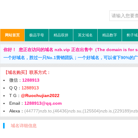
网站首页
极品字母
精品双拼
英文域名
精品数字
豹子域
你好！ 您正在访问的域名 nzb.vip 正在出售中（The domain is for s
一个好域名，胜过一只No.1营销团队；一个好域名，可以省下90%的
【域名购买】联系方式：
微信：
1288913
Q Q：
1288913
T G：
@Ruochujian2022
Email：
1288913@qq.com
Alexa：
(44777)nzb.to,(46436)nzb.su,(125504)nzb.is,(229189)nzb.
域名详细信息