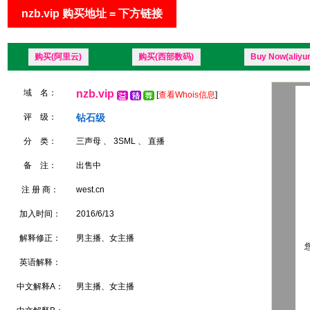
nzb.vip 购买地址 = 下方链接
购买(阿里云)
购买(西部数码)
Buy Now(aliyu
域 名：
nzb.vip
[
查看Whois信息
]
评 级：
钻石级
分 类：
三声母 、 3SML 、 直播
备 注：
出售中
注 册 商：
west.cn
加入时间：
2016/6/13
解释修正：
男主播、女主播
您
英语解释：
中文解释A：
男主播、女主播