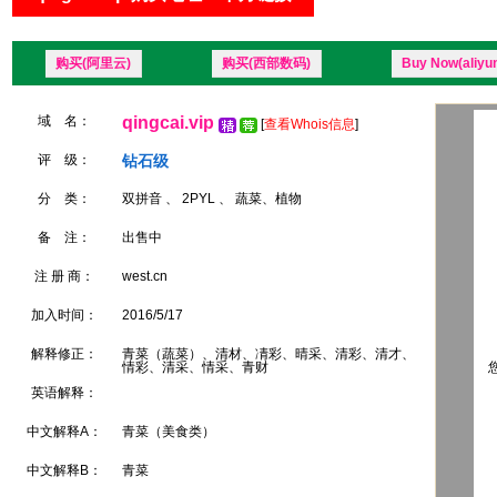
购买(阿里云)
购买(西部数码)
Buy Now(aliyu
域 名：
qingcai.vip
[
查看Whois信息
]
评 级：
钻石级
分 类：
双拼音 、 2PYL 、 蔬菜、植物
备 注：
出售中
注 册 商：
west.cn
加入时间：
2016/5/17
解释修正：
青菜（蔬菜）、清材、凊彩、晴采、清彩、清才、
情彩、清采、情采、青财
您
英语解释：
中文解释A：
青菜（美食类）
中文解释B：
青菜