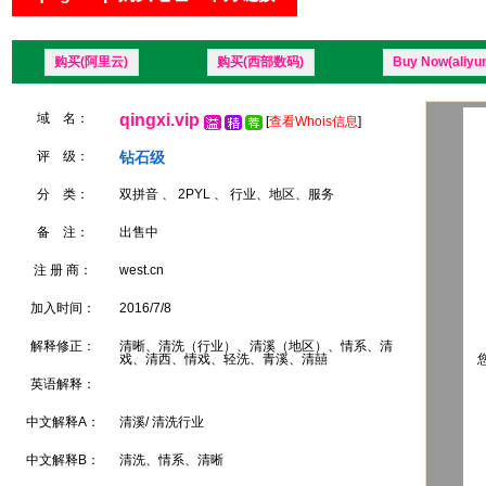
购买(阿里云)
购买(西部数码)
Buy Now(aliyu
域 名：
qingxi.vip
[
查看Whois信息
]
评 级：
钻石级
分 类：
双拼音 、 2PYL 、 行业、地区、服务
备 注：
出售中
注 册 商：
west.cn
加入时间：
2016/7/8
解释修正：
清晰、清洗（行业）、清溪（地区）、情系、清
戏、清西、情戏、轻洗、青溪、清囍
您
英语解释：
中文解释A：
清溪/ 清洗行业
中文解释B：
清洗、情系、清晰