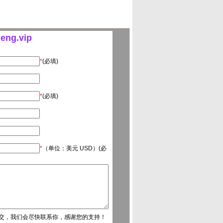
ng.vip
*
(必填)
*
(必填)
*
（单位：美元 USD）(必
交，我们会尽快联系你，感谢您的支持！