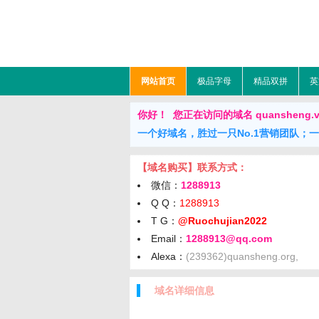
网站首页
极品字母
精品双拼
英
你好！ 您正在访问的域名 quansheng.vip 
一个好域名，胜过一只No.1营销团队；
【域名购买】联系方式：
微信：
1288913
Q Q：
1288913
T G：
@Ruochujian2022
Email：
1288913@qq.com
Alexa：
(239362)quansheng.org,
域名详细信息