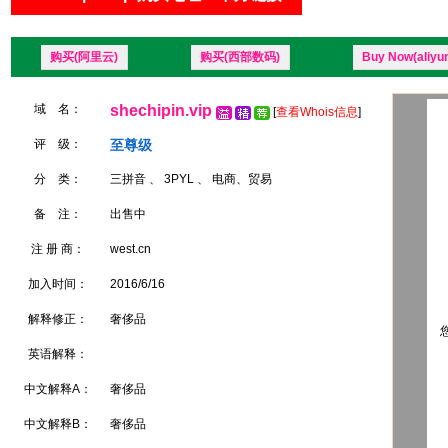
购买(阿里云)
购买(西部数码)
Buy Now(aliyu
域 名：
shechipin.vip
[
查看Whois信息
]
评 级：
至尊级
分 类：
三拼音 、 3PYL 、 电商、贸易
备 注：
出售中
注 册 商：
west.cn
加入时间：
2016/6/16
解释修正：
奢侈品
您
英语解释：
中文解释A：
奢侈品
中文解释B：
奢侈品