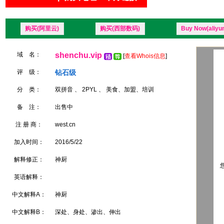
购买(阿里云)
购买(西部数码)
Buy Now(aliyu
域 名：
shenchu.vip
[
查看Whois信息
]
评 级：
钻石级
分 类：
双拼音 、 2PYL 、 美食、加盟、培训
备 注：
出售中
注 册 商：
west.cn
加入时间：
2016/5/22
解释修正：
神厨
您
英语解释：
中文解释A：
神厨
中文解释B：
深处、身处、渗出、伸出