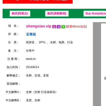
购买(阿里云)
购买(西部数码)
Buy Now(aliyu
域 名：
shengxian.vip
[
查看Whois信息
]
评 级：
至尊级
分 类：
双拼音 、 2PYL 、 生鲜、电商、行业
备 注：
出售中
注 册 商：
west.cn
加入时间：
2016/6/14
解释修正：
生鲜、生现、圣贤
您
英语解释：
中文解释A：
生鲜（生鲜 行业保留词）
中文解释B：
圣贤、生鲜