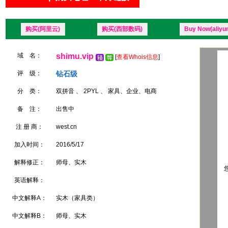
购买(阿里云)
购买(西部数码)
Buy Now(aliyu
域 名：
shimu.vip
[
查看Whois信息
]
评 级：
钻石级
分 类：
双拼音 、 2PYL 、 家具、企业、电商
备 注：
出售中
注 册 商：
west.cn
加入时间：
2016/5/17
解释修正：
师母、实木
您
英语解释：
中文解释A：
实木（家具类）
中文解释B：
师母、实木