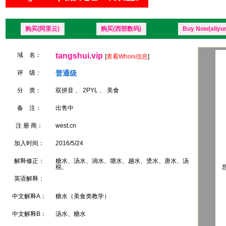
购买(阿里云)
购买(西部数码)
Buy Now(aliyu
域 名：
tangshui.vip
[
查看Whois信息
]
评 级：
普通级
分 类：
双拼音 、 2PYL 、 美食
备 注：
出售中
注 册 商：
west.cn
加入时间：
2016/5/24
解释修正：
糖水、汤水、淌水、塘水、趟水、烫水、唐水、汤
税、
您
英语解释：
中文解释A：
糖水（美食类教学）
中文解释B：
汤水、糖水