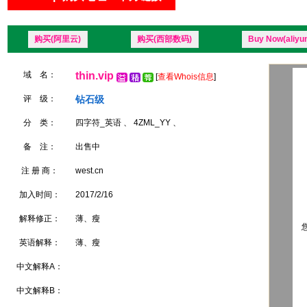
购买(阿里云)
购买(西部数码)
Buy Now(aliyu
域 名：
thin.vip
[
查看Whois信息
]
评 级：
钻石级
分 类：
四字符_英语 、 4ZML_YY 、
备 注：
出售中
注 册 商：
west.cn
加入时间：
2017/2/16
解释修正：
薄、瘦
您
英语解释：
薄、瘦
中文解释A：
中文解释B：