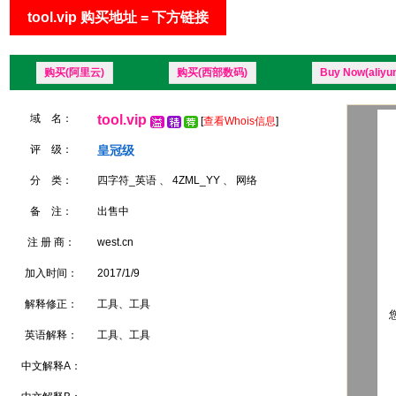
tool.vip 购买地址 = 下方链接
购买(阿里云)
购买(西部数码)
Buy Now(aliyu
域 名：
tool.vip
[
查看Whois信息
]
评 级：
皇冠级
分 类：
四字符_英语 、 4ZML_YY 、 网络
备 注：
出售中
注 册 商：
west.cn
加入时间：
2017/1/9
解释修正：
工具、工具
您
英语解释：
工具、工具
中文解释A：