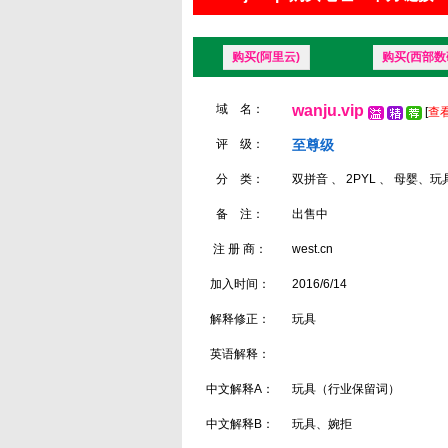
购买(阿里云)
购买(西部数
域 名：
wanju.vip
[
查看
评 级：
至尊级
分 类：
双拼音 、 2PYL 、 母婴、
备 注：
出售中
注 册 商：
west.cn
加入时间：
2016/6/14
解释修正：
玩具
英语解释：
中文解释A：
玩具（行业保留词）
中文解释B：
玩具、婉拒