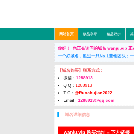
网站首页
极品字母
精品双拼
英
你好！ 您正在访问的域名 wanju.vip 正在出售
一个好域名，胜过一只No.1营销团队；
【域名购买】联系方式：
微信：
1288913
Q Q：
1288913
T G：
@Ruochujian2022
Email：
1288913@qq.com
域名详细信息
wanju.vip 购买地址 = 下方链接